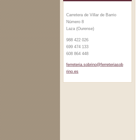
Carretera de Villar de Barrio
Número 8
Laza (Ourense)
988 422 026
699 474 133
608 864 448
ferreter
ia.sobri
no@ferre
teriasob
rino.es