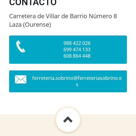
CONTACTO
Carretera de Villar de Barrio Número 8
Laza (Ourense)
988 422 026
699 474 133
608 864 448
ferreter
ia.sobri
no@ferre
teriasob
rino.e
s