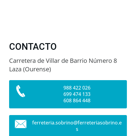
CONTACTO
Carretera de Villar de Barrio Número 8
Laza (Ourense)
988 422 026
699 474 133
608 864 448
ferreter
ia.sobri
no@ferre
teriasob
rino.e
s